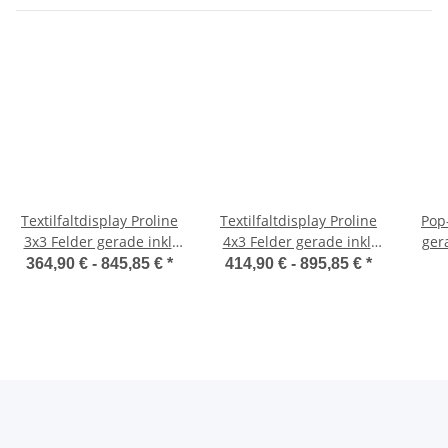
Textilfaltdisplay Proline
Textilfaltdisplay Proline
Pop
3x3 Felder gerade inkl.
4x3 Felder gerade inkl.
gera
Druck
Druck
364,90 € -
845,85 €
*
414,90 € -
895,85 €
*