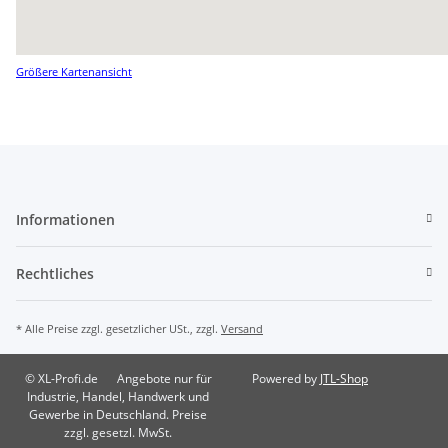
Größere Kartenansicht
Informationen
Rechtliches
* Alle Preise zzgl. gesetzlicher USt., zzgl.
Versand
© XL-Profi.de
Angebote nur für
Powered by
JTL-Shop
Industrie, Handel, Handwerk und
Gewerbe in Deutschland. Preise
zzgl. gesetzl. MwSt.