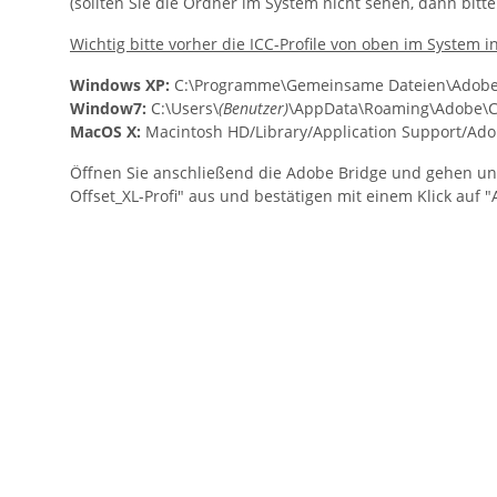
(sollten Sie die Ordner im System nicht sehen, dann bi
Wichtig bitte vorher die ICC-Profile von oben im System in
Windows XP:
C:\Programme\Gemeinsame Dateien\Adobe\
Window7:
C:\Users\
(Benutzer)
\AppData\Roaming\Adobe\Co
MacOS X:
Macintosh HD/Library/Application Support/Adob
Öffnen Sie anschließend die Adobe Bridge und gehen unte
Offset_XL-Profi" aus und bestätigen mit einem Klick auf