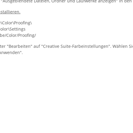
tte "Ausgeblendete Dateien, Ordner und Laufwerke anzeigen" in de
stallieren.
Color\Proofing\
lor\Settings
e/Color/Proofing/
r "Bearbeiten" auf "Creative Suite-Farbeinstellungen". Wählen Si
 "Anwenden".