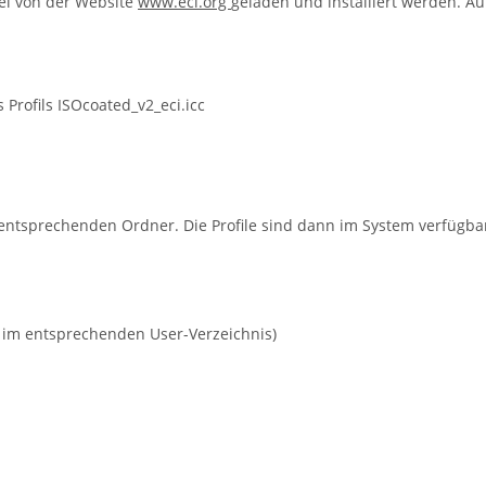
rei von der Website
www.eci.org
geladen und installiert werden. A
Profils ISOcoated_v2_eci.icc
 entsprechenden Ordner. Die Profile sind dann im System verfügba
r im entsprechenden User-Verzeichnis)