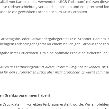
alfall von Kameras etc. verwendete sRGB-Farbraum) müssen dies
diese Farbverschiebung vorab sehen können und entsprechend korri
dass Sie die gewählten Farben auch im Druck erhalten.
s Farbeingabe- oder Farbwiedergabegerätes (z.B. Scanner, Camera, 
eliebigem Farbeeingabegerät an einem beliebigen Farbausgabeger
gabe Ihrer Druckdaten. Um eine optimale Prodktion sicherstellen z
vieren des Farbmanagements dieses Problem umgehen zu können. Dies is
 sind für den europäischen Druck aber nicht brauchbar. Es würde somit
einen Grafikprogrammen haben?
Ihre Druckdatei im korrekten Farbraum erstellt wurde. Wir empfehl