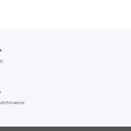
s
tz
m
setzhinweise