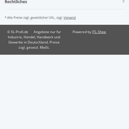
Rechtliches
* Alle Preise zzgl. gesetzlicher USt., zzgl.
Versand
© XL-Profi.de
Angebote nur für
Powered by
JTL-Shop
Industrie, Handel, Handwerk und
Gewerbe in Deutschland. Preise
zzgl. gesetzl. MwSt.