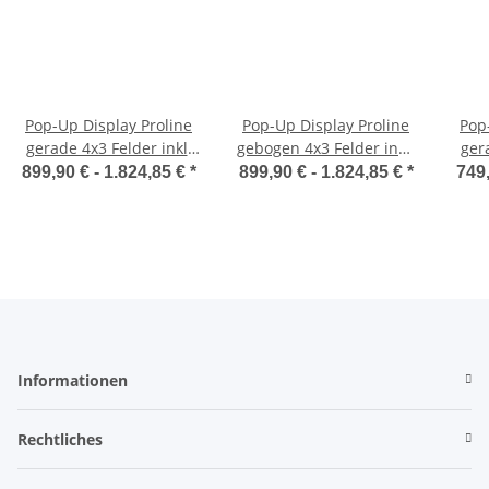
Pop-Up Display Proline
Pop-Up Display Proline
Pop
gerade 4x3 Felder inkl.
gebogen 4x3 Felder inkl.
gera
umlaufender Druck
umlaufender Druck
um
899,90 € -
1.824,85 €
*
899,90 € -
1.824,85 €
*
749,
Informationen
Rechtliches