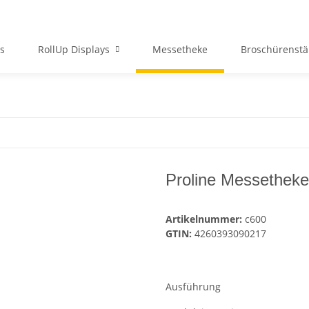
ys
RollUp Displays
Messetheke
Broschürenst
Proline Messetheke
Artikelnummer:
c600
GTIN:
4260393090217
Ausführung