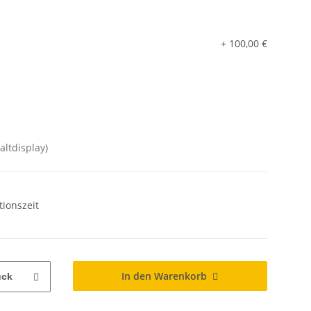
+ 100,00 €
Faltdisplay)
tionszeit
In den Warenkorb
ück