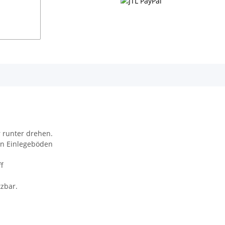
 runter drehen.
ßen Einlegeböden
ff
tzbar.