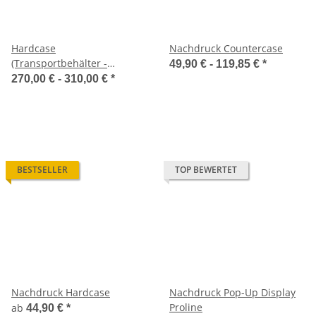
Hardcase
Nachdruck Countercase
(Transportbehälter -
49,90 € -
119,85 €
*
Messetheke)
270,00 € -
310,00 €
*
BESTSELLER
TOP BEWERTET
Nachdruck Hardcase
Nachdruck Pop-Up Display
Proline
ab
44,90 €
*