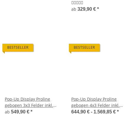
ab
329,90 €
*
BESTSELLER
BESTSELLER
Pop-Up Display Proline
Pop-Up Display Proline
gebogen 3x3 Felder inkl.
gebogen 4x3 Felder inkl.
Druck
Druck
ab
549,90 €
*
644,90 € -
1.569,85 €
*