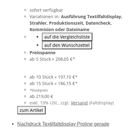
Veranstaltungen ein. Auch Outdoor Events Ihres
sofort verfügbar
Unternehmens sind mögliche Einsatzorte für eine mobile
Variationen in:
Ausführung Textilfaltdisplay,
Darstellung.
Strahler, Produktionszeit, Datencheck,
Sollte widererwartend etwas kaputt gehen – evtl. durch den
Kommision oder Dateiname
Transport Ihrer Messestände – erhalten Sie sämtliche
auf die Vergleichsliste
Ersatzteile sowie das gesamte Zubehör auch einzeln. Diesen
auf den Wunschzettel
Service garantieren unseren Kunden über viele Jahre.
Preisspanne
ab 5 Stück »
208,05 €
*
Wir bieten allerdings auch mehr an, als das bewährte
Farbdisplay. Im Folgenden finden Sie eine kurze Auflistung
unser Produkte.
ab 10 Stück »
197,10 €
*
ab 15 Stück »
186,15 €
*
Faltdisplays
Roll Up Display
*
Stückpreis
ab
219,00 €
Pop Up Display
exkl. 19% USt., zzgl.
Versand
(Faltdisplay)
Bannerdisplays
Banner
zum Artikel
Textilfaltdisplay
Messetheken
Nachdruck Textilfaltdisplay Proline gerade
Broschürenständer