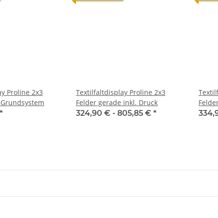
ay Proline 2x3
Textilfaltdisplay Proline 2x3
Textil
e Grundsystem
Felder gerade inkl. Druck
Felder
Seite
*
324,90 € -
805,85 €
*
334,