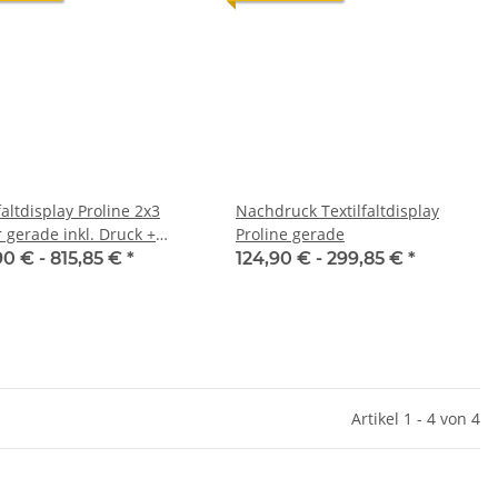
faltdisplay Proline 2x3
Nachdruck Textilfaltdisplay
 gerade inkl. Druck +
Proline gerade
ndruck
90 € -
815,85 €
*
124,90 € -
299,85 €
*
Artikel 1 - 4 von 4