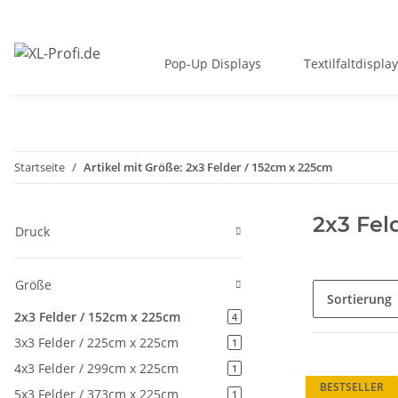
Pop-Up Displays
Textilfaltdispla
Startseite
Artikel mit Größe: 2x3 Felder / 152cm x 225cm
2x3 Fel
Druck
Größe
Sortierung
2x3 Felder / 152cm x 225cm
4
3x3 Felder / 225cm x 225cm
1
4x3 Felder / 299cm x 225cm
1
BESTSELLER
5x3 Felder / 373cm x 225cm
1