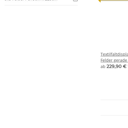
Textilfaltdispl
Felder gerad
ab
229,90 €