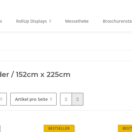
ys
RollUp Displays
Messetheke
Broschürenst
der / 152cm x 225cm
Artikel pro Seite
BESTSELLER
BEST